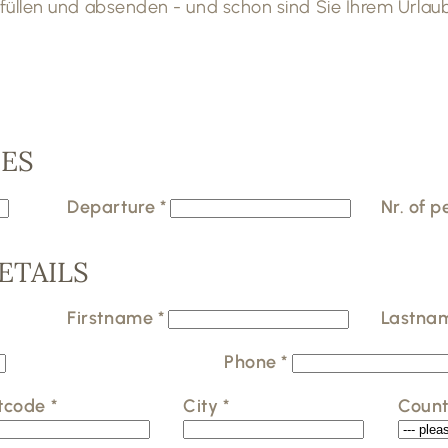
üllen und absenden - und schon sind Sie Ihrem Urlau
TES
Departure
*
Nr. of 
ETAILS
Firstname
*
Lastna
Phone
*
tcode
*
City
*
Coun