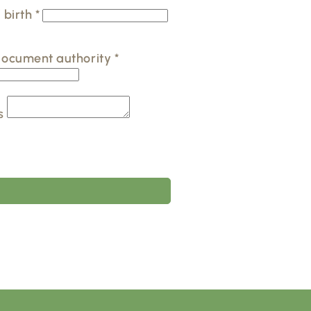
f birth
*
document authority
*
s