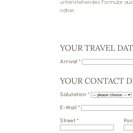
untenstehendes Formular ausf
näher.
YOUR TRAVEL DA
Arrival
*
YOUR CONTACT D
Salutation
*
E-Mail
*
Street
*
Pos