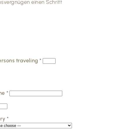
bsvergnügen einen Schritt
persons traveling
*
me
*
try
*